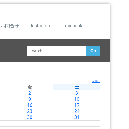
お問合せ
Instagram
facebook
Go
» 本日
金
土
2
3
9
10
16
17
23
24
30
31