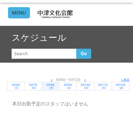
MENU
スケジュール
Go
«
6月6日 ~ 6月12日
»
» 本日
6月6日
6月7日
6月8日
6月9日
6月10日
6月11日
6月12日
(土)
(日)
(月)
(火)
(水)
(木)
(金)
本日出勤予定のスタッフはいません