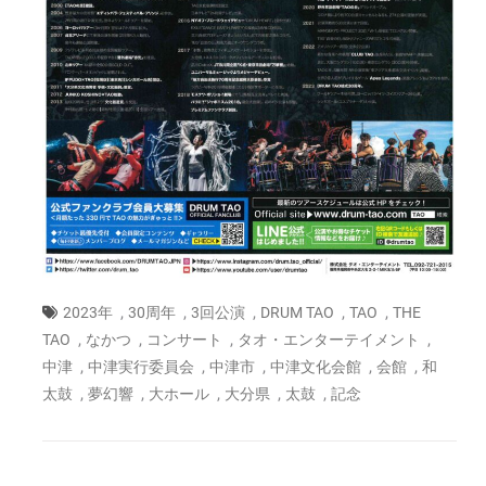
,
,
,
,
,
2023年
30周年
3回公演
DRUM TAO
TAO
THE
,
,
,
,
TAO
なかつ
コンサート
タオ・エンターテイメント
,
,
,
,
,
中津
中津実行委員会
中津市
中津文化会館
会館
和
,
,
,
,
,
太鼓
夢幻響
大ホール
大分県
太鼓
記念