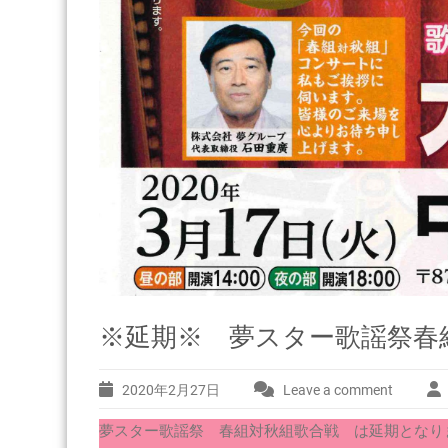
※延期※ 夢スター歌謡祭春組
2020年2月27日
Leave a comment
夢スター歌謡祭 春組対秋組歌合戦 は延期となり