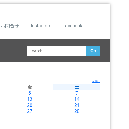
お問合せ
Instagram
facebook
Go
» 本日
金
土
6
7
13
14
20
21
27
28