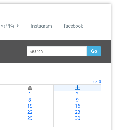
お問合せ
Instagram
facebook
Go
» 本日
金
土
1
2
8
9
15
16
22
23
29
30