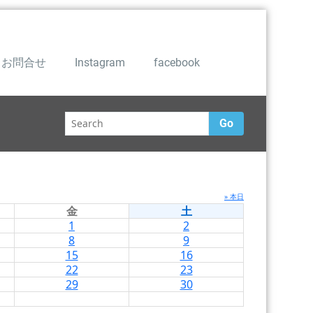
お問合せ
Instagram
facebook
Go
» 本日
金
土
1
2
8
9
15
16
22
23
29
30