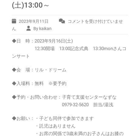
(土)13:00～
2023年9月11日
コメントを受け付けていませ
ホ
ー
ん
By kaikan
ム
◆日 時：2023年9月16日(土)
ス
タ
12:30開場 13:00記念式典 13:30monさんコ
ー
ンサート
ト
な
◆会 場：リル・ドリーム
ず
な
◆入場料：無料 ※要予約
10
周
◆予約・お問い合わせ：子育て支援センターなずな
年
0979-32-5620 担当/湯浅
記
念
コ
◆お願い：・子ども同伴で参加できます
ン
・託児はありません
サ
・お席の関係で3歳未満のお子さんはお膝の