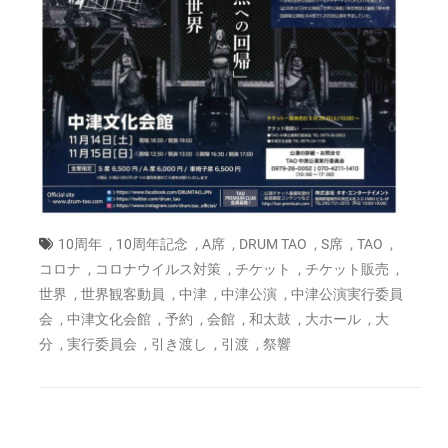
,
,
,
,
,
,
10周年
10周年記念
A席
DRUM TAO
S席
TAO
,
,
,
,
コロナ
コロナウイルス対策
チケット
チケット販売
,
,
,
,
世界
世界観客動員
中津
中津公演
中津公演実行委員
,
,
,
,
,
,
会
中津文化会館
予約
会館
和太鼓
大ホール
大
,
,
,
,
分
実行委員会
引き渡し
引渡
祭響