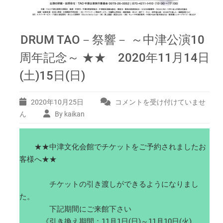
DRUM TAO－祭響－ ～中津公演10
周年記念～ ★★ 2020年11月14日
(土)15日(日)
2020年10月25日
コメントを受け付けていませ
DRUM
TAO
ん
By kaikan
－
祭
響
★★中津文化会館でチケットをご予約されましたお
－
客様へ★★
～
中
チケットの引き渡しができるようになりまし
津
た。
公
演
下記期間にご来館下さい
10
《引き換え期間：11月1日(日)～11月10日(火)