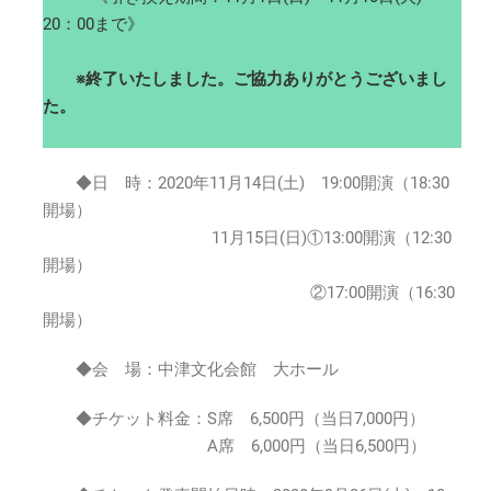
周
20：00まで》
年
記
※終了いたしました。ご協力ありがとうございまし
念
～
た。
★★
2020
年
◆日 時：2020年11月14日(土) 19:00開演（18:30
11
開場）
月
11月15日(日)①13:00開演（12:30
14
開場）
日
(土)15
②17:00開演（16:30
日
開場）
(日)
は
◆会 場：中津文化会館 大ホール
◆チケット料金：S席 6,500円（当日7,000円）
A席 6,000円（当日6,500円）