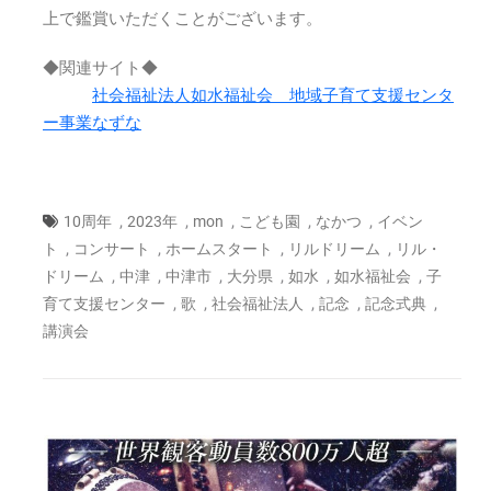
ー
上で鑑賞いただくことがございます。
ト
2023
◆関連サイト◆
年
9
社会福祉法人如水福祉会 地域子育て支援センタ
月
ー事業なずな
16
日
(土)13:00
～
,
,
,
,
,
10周年
2023年
mon
こども園
なかつ
イベン
は
,
,
,
,
ト
コンサート
ホームスタート
リルドリーム
リル・
,
,
,
,
,
,
ドリーム
中津
中津市
大分県
如水
如水福祉会
子
,
,
,
,
,
育て支援センター
歌
社会福祉法人
記念
記念式典
講演会