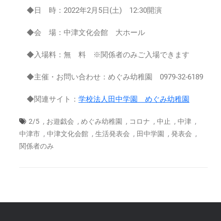
め
◆日 時：2022年2月5日(土) 12:30開演
ぐ
み
◆会 場：中津文化会館 大ホール
生
活
◆入場料：無 料 ※関係者のみご入場できます
発
表
会
◆主催・お問い合わせ：めぐみ幼稚園 0979-32-6189
2022
年
◆関連サイト：
学校法人田中学園 めぐみ幼稚園
2
月
,
,
,
,
,
,
2/5
お遊戯会
めぐみ幼稚園
コロナ
中止
中津
5
,
,
,
,
,
中津市
中津文化会館
生活発表会
田中学園
発表会
日
関係者のみ
(土)
は