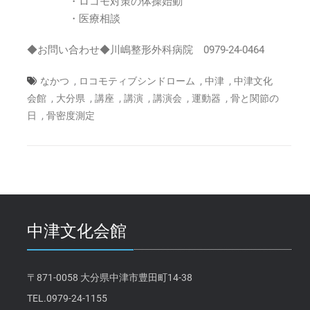
・ロコモ対策の体操始動
・医療相談
◆お問い合わせ◆川嶋整形外科病院 0979-24-0464
,
,
,
なかつ
ロコモティブシンドローム
中津
中津文化
,
,
,
,
,
,
会館
大分県
講座
講演
講演会
運動器
骨と関節の
,
日
骨密度測定
中津文化会館
〒871-0058 大分県中津市豊田町14-38
TEL.0979-24-1155