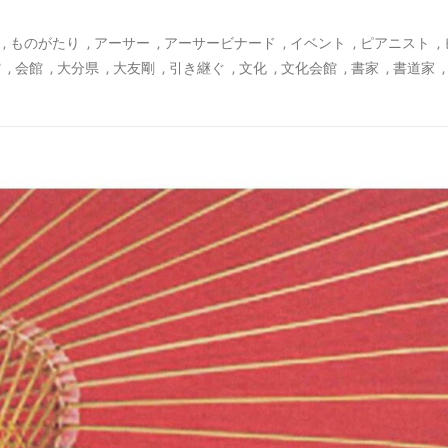
,
,
,
,
,
,
ものがたり
アーサー
アーサービナード
イベント
ピアニスト
,
,
,
,
,
,
,
,
館
会館
大分県
大友剛
引き継ぐ
文化
文化会館
書家
書道家