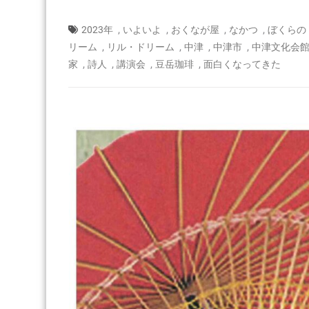
,
,
,
,
2023年
いよいよ
おくなが屋
なかつ
ぼくらの
,
,
,
,
リーム
リル・ドリーム
中津
中津市
中津文化会
,
,
,
,
家
詩人
講演会
豆岳珈琲
面白くなってきた