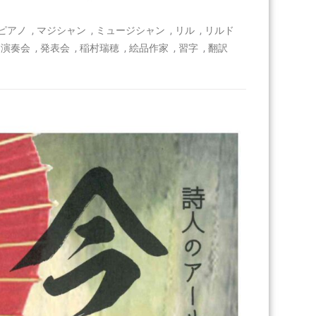
,
,
,
,
ピアノ
マジシャン
ミュージシャン
リル
リルド
,
,
,
,
,
,
演奏会
発表会
稲村瑞穂
絵品作家
習字
翻訳