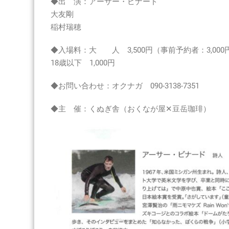
◆出 演：アーサー・ビナード
大友剛
稲村瑞穂
◆入場料：大 人 3,500円（事前予約者：3,000
18歳以下 1,000円
◆お問い合わせ：オクナガ 090-3138-7351
◆主 催：くぬぎ舎（おくなが屋✕豆岳珈琲）