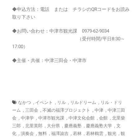
◆申込方法：電話 または チラシのQRコードをお読み
取り下さい
◆お問い合わせ：中津市観光課 0979-62-9034
（受付時間/平日8:30～
17:00）
◆主催・共催：中津三田会・中津市
,
,
,
,
なかつ
イベント
リル
リルドリーム
リル・ドリ
,
,
,
,
ーム
三田会
不滅の福澤プロジェクト
中津
中津三田
,
,
,
,
,
会
中津学
中津市観光課
中津文化会館
会館
北里柴
,
,
,
,
,
三郎
北里英郎
大分県
慶應義塾
慶應義塾大学
文
,
,
,
,
,
,
,
化
演奏会
無料
福澤諭吉
若林
若林鶴雲
観光
観