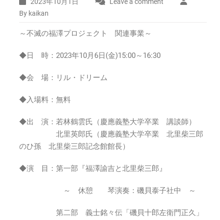
2023年10月1日
Leave a comment
By kaikan
～不滅の福澤プロジェクト 関連事業～
◆日 時：2023年10月6日(金)15:00～16:30
◆会 場：リル・ドリーム
◆入場料：無料
◆出 演：若林鶴雲氏（慶應義塾大学卒業 講談師）
北里英郎氏（慶應義塾大学卒業 北里柴三郎
のひ孫 北里柴三郎記念館館長）
◆演 目：第一部『福澤諭吉と北里柴三郎』
～ 休憩 琴演奏：磯貝泰子社中 ～
第二部 義士銘々伝「磯貝十郎左衛門正久」