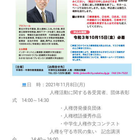
に
お
け
る
人
権
侵
害」
～
差
別
書
き
日 時：2021年11月8日(月)
込
み
人権活動に関する各受賞者、団体表彰
の
式 14:00～14:30
被
・人権啓発優良団体
害
・人権標語優秀作品
者
・中学生人権作文コンテスト
を
人権を守る市民の集い 記念講演
救
え
会 14:40～16:00