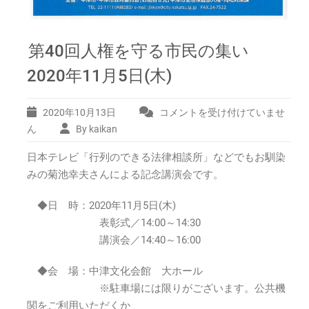
第40回人権を守る市民の集い
2020年11月5日(木)
2020年10月13日
コメントを受け付けていませ
第
40
ん
By kaikan
回
日本テレビ「行列のできる法律相談所」などでもお馴染
人
権
みの菊池幸夫さんによる記念講演会です。
を
守
◆日 時：2020年11月5日(木)
る
表彰式／14:00～14:30
市
講演会／14:40～16:00
民
の
◆会 場：中津文化会館 大ホール
集
い
※駐車場には限りがございます。公共機
2020
関をご利用いただくか