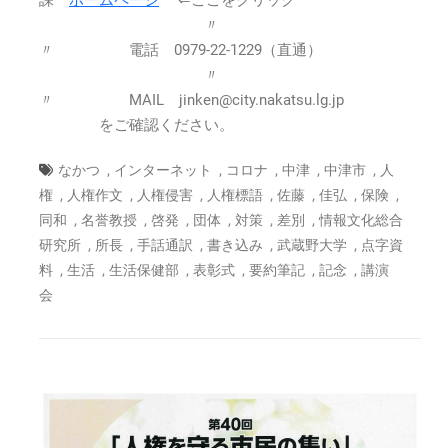
課
ホームページ
⇐ここをクリック
〃
〃 電話 0979-22-1229（直通）
〃
〃 MAIL jinken@city.nakatsu.lg.jp
をご確認ください。
,
,
,
,
,
なかつ
インターネット
コロナ
中津
中津市
人
,
,
,
,
,
,
,
権
人権作文
人権侵害
人権標語
佐藤
佳弘
保険
,
,
,
,
,
,
同和
名誉教授
啓発
団体
対策
差別
情報文化総合
,
,
,
,
,
研究所
所長
手話通訳
書き込み
武蔵野大学
点字資
,
,
,
,
,
,
料
生活
生活保健部
表彰式
要約筆記
記念
講演
会