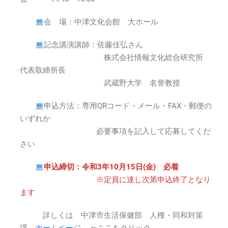
～
2021
会 場：中津文化会館 大ホール
年
11
記念講演講師：佐藤佳弘さん
月
株式会社情報文化総合研究所
8
代表取締所長
日
(月)14:00
武蔵野大学 名誉教授
※
要
申込方法：専用QRコード・メール・FAX・郵便の
事
いずれか
前
必要事項を記入して応募してくだ
申
さい
込
は
申込締切：令和3年10月15日(金) 必着
※定員に達し次第申込終了となり
ます
詳しくは 中津市生活保健部 人権・同和対策