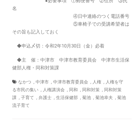
●必要事項 ①郵便番号 ②住所 ③氏
名
④日中連絡のつく電話番号
⑤車椅子での受講希望者は
その旨も記入しておく
◆申込〆切：令和2年10月30日（金）必着
◆主 催：中津市 中津市教育委員会 中津市生活保
健部人権・同和対策課
,
,
,
,
なかつ
中津市
中津市教育委員会
人権
人権を守
,
,
,
,
る市民の集い
人権講演会
同和
同和対策
同和対策
,
,
,
,
,
,
課
子育て
弁護士
生活保健部
菊池
菊池幸夫
菊池
流子育て