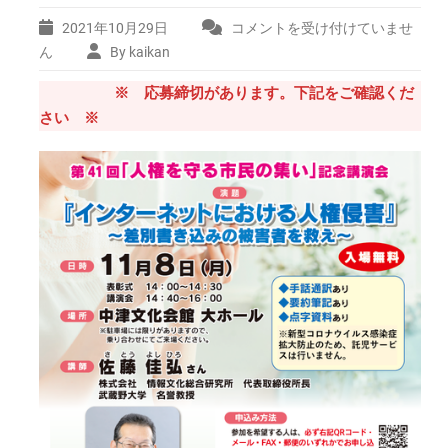
2021年10月29日
コメントを受け付けていませ
第
41
ん
By kaikan
回
※ 応募締切があります。下記をご確認くだ
人
権
さい ※
を
守
る
市
民
の
集
い
「イ
ン
タ
ー
ネ
ッ
ト