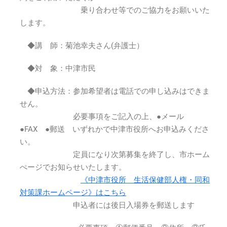
年
乗り合わせ等でのご協力をお願いいた
11
します。
月
5
◆講 師：菊池幸夫さん(弁護士）
日
(木)
◆対 象：中津市民
は
◆申込方法：参加希望者は電話での申し込みはできま
せん。
必要事項をご記入の上、●メール
●FAX ●郵送 いずれかで中津市役所へお申込みくださ
い。
定員になり次第募集を終了し、市ホーム
ぺージでお知らせいたします。
《中津市役所 生活保健部人権・同和
対策課ホームページ》はこちら
申込者には後日入場券を郵送します