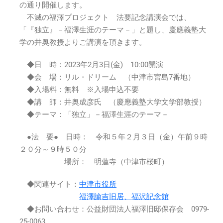
先
の通り開催します。
生
不滅の福澤プロジェクト 法要記念講演会では、
123
「『独立』－福澤生涯のテーマ－」と題し、慶應義塾大
回
学の井奥教授よりご講演を頂きます。
忌
法
◆日 時：2023年2月3日(金) 10:00開演
要
時
◆会 場：リル・ドリーム （中津市宮島7番地）
記
◆入場料：無料 ※入場申込不要
念
◆講 師：井奥成彦氏 （慶應義塾大学文学部教授）
講
◆テーマ：「独立」－福澤生涯のテーマ－
演
会
●法 要● 日時： 令和５年２月３日（金）午前９時
2023
２０分～９時５０分
年
2
場所： 明蓮寺（中津市桜町）
月
3
◆関連サイト：
中津市役所
日
福澤諭吉旧居、福沢記念館
(金)10:00
◆お問い合わせ：公益財団法人福澤旧邸保存会 0979-
～
25-0063
は