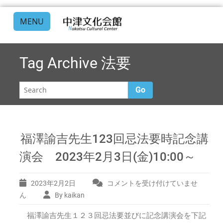
MENU
Tag Archive
法要
Go
福澤諭吉先生123回忌法要時記念講
演会 2023年2月3日(金)10:00～
2023年2月2日
コメントを受け付けていませ
福
澤
ん
By kaikan
諭
福澤諭吉先生１２３回忌法要並びに記念講演会を下記
吉