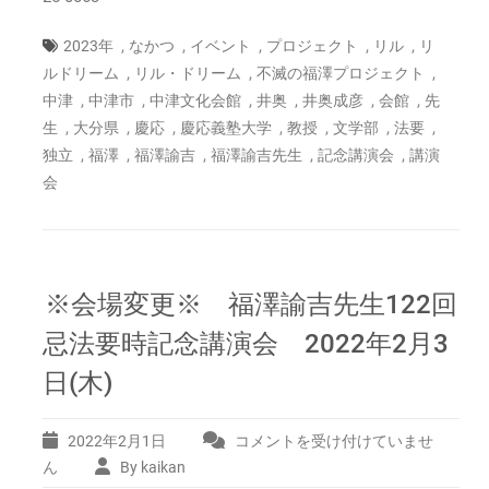
,
,
,
,
,
2023年
なかつ
イベント
プロジェクト
リル
リ
,
,
,
ルドリーム
リル・ドリーム
不滅の福澤プロジェクト
,
,
,
,
,
,
中津
中津市
中津文化会館
井奥
井奥成彦
会館
先
,
,
,
,
,
,
,
生
大分県
慶応
慶応義塾大学
教授
文学部
法要
,
,
,
,
,
独立
福澤
福澤諭吉
福澤諭吉先生
記念講演会
講演
会
※会場変更※ 福澤諭吉先生122回
忌法要時記念講演会 2022年2月3
日(木)
2022年2月1日
コメントを受け付けていませ
※
会
ん
By kaikan
場