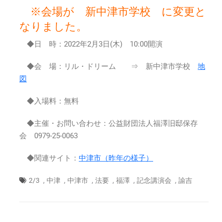
※会場が 新中津市学校 に変更と
変
更
なりました。
※
福
◆日 時：2022年2月3日(木) 10:00開演
澤
諭
◆会 場：リル・ドリーム ⇒ 新中津市学校
地
吉
図
先
生
◆入場料：無料
122
回
◆主催・お問い合わせ：公益財団法人福澤旧邸保存
忌
法
会 0979-25-0063
要
時
◆関連サイト：
中津市（昨年の様子）
記
念
,
,
,
,
,
,
2/3
中津
中津市
法要
福澤
記念講演会
諭吉
講
演
会
2022