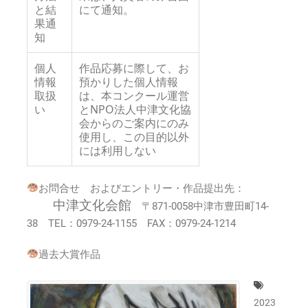
と結
にて通知。
果通
知
個人
作品応募に際して、お
情報
預かりした個人情報
取扱
は、本コンクール運営
い
とNPO法人中津文化協
会からのご案内にのみ
使用し、この目的以外
には利用しない
お問合せ およびエントリー・作品提出先：
中津文化会館
〒871-0058中津市豊田町14-
38 TEL：0979-24-1155 FAX：0979-24-1214
過去大賞作品
2023