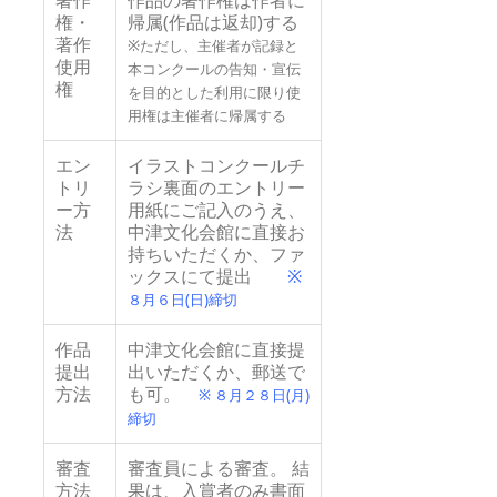
権・
帰属(作品は返却)する
著作
※ただし、主催者が記録と
使用
本コンクールの告知・宣伝
権
を目的とした利用に限り使
用権は主催者に帰属する
エン
イラストコンクールチ
トリ
ラシ裏面のエントリー
ー方
用紙にご記入のうえ、
法
中津文化会館に直接お
持ちいただくか、ファ
ックスにて提出
※
８月６日(日)締切
作品
中津文化会館に直接提
提出
出いただくか、郵送で
方法
も可。
※ ８月２８日(月)
締切
審査
審査員による審査。 結
方法
果は、入賞者のみ書面