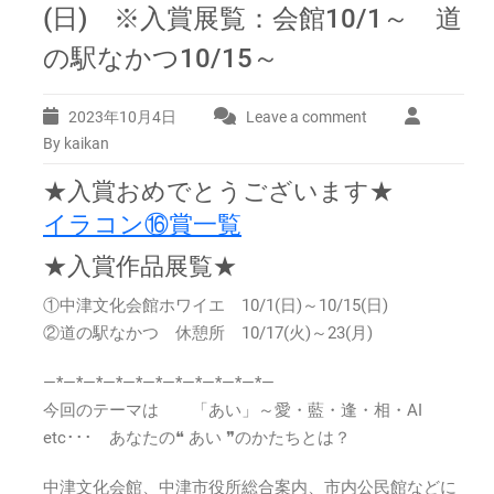
(日) ※入賞展覧：会館10/1～ 道
の駅なかつ10/15～
2023年10月4日
Leave a comment
By kaikan
★入賞おめでとうございます★
イラコン⑯賞一覧
★入賞作品展覧★
①中津文化会館ホワイエ 10/1(日)～10/15(日)
②道の駅なかつ 休憩所 10/17(火)～23(月)
—*—*—*—*—*—*—*—*—*—*—*—
今回のテーマは 「あい」～愛・藍・逢・相・AI
etc･･･ あなたの❝ あい ❞のかたちとは？
中津文化会館、中津市役所総合案内、市内公民館などに