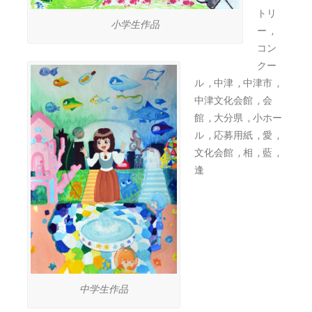
トリ
小学生作品
,
ー
コン
クー
,
,
,
ル
中津
中津市
,
中津文化会館
会
,
,
館
大分県
小ホー
,
,
,
ル
応募用紙
愛
,
,
,
文化会館
相
藍
逢
中学生作品