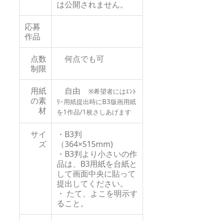
は公開されません。
応募
作品
点数
何点でも可
制限
用紙
自由
※希望者にはｴﾝﾄ
の素
ﾘｰ用紙提出時にB3版画用紙
材
を1作品/1枚さしあげます
サイ
・B3判
ズ
（364×515mm)
・B3判より小さいの作
品は、B3用紙を台紙と
して画面中央に貼って
提出してください。
・ たて、よこを明示す
ること。