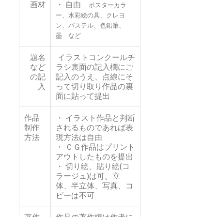
画材
・ 自由
ポスターカラ
ー、水彩絵の具、クレヨ
ン、パステル、色鉛筆、
墨 など
題名
イラストコンクールチ
など
ラシ裏面の記入欄にご
の記
記入のうえ、点線にそ
入
って切り取り作品の裏
面に貼って提出
作品
・ イラスト作品と判断
制作
されるものであれば表
方法
現方法は自由
・ ＣＧ作品はプリント
アウトしたものを提出
・ 切り絵、貼り絵(コ
ラージュ)は可。立
体、半立体、写真、コ
ピーは不可
著作
作品の著作権は作者に