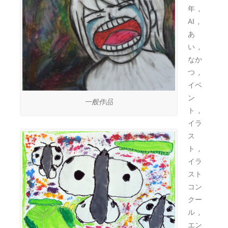
,
年
,
AI
あ
,
い
なか
,
つ
イベ
ン
一般作品
,
ト
イラ
ス
,
ト
イラ
スト
コン
クー
,
ル
エン