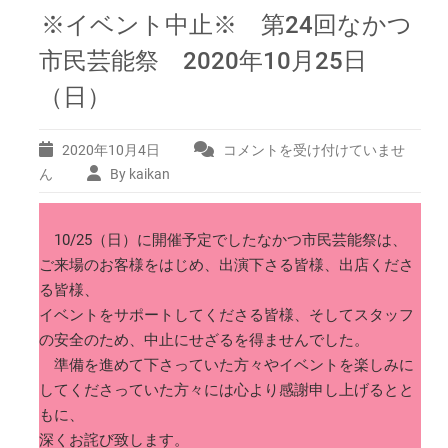
※イベント中止※ 第24回なかつ
市民芸能祭 2020年10月25日
（日）
2020年10月4日
コメントを受け付けていませ
※
イ
ん
By kaikan
ベ
ン
ト
10/25（日）に開催予定でしたなかつ市民芸能祭は、
中
ご来場のお客様をはじめ、出演下さる皆様、出店くださ
止
る皆様、
※
イベントをサポートしてくださる皆様、そしてスタッフ
第
の安全のため、中止にせざるを得ませんでした。
24
回
準備を進めて下さっていた方々やイベントを楽しみに
な
してくださっていた方々には心より感謝申し上げるとと
か
もに、
つ
深くお詫び致します。
市