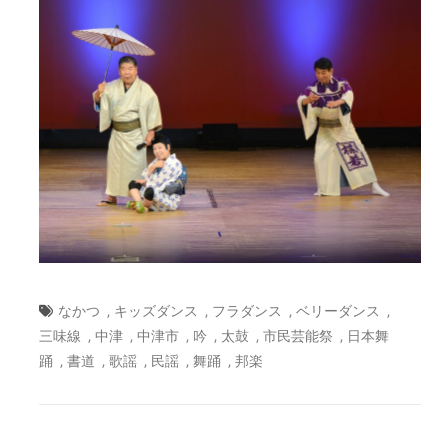
,
,
,
,
なかつ
キッズダンス
フラダンス
ベリーダンス
,
,
,
,
,
,
三味線
中津
中津市
吟
太鼓
市民芸能祭
日本舞
,
,
,
,
,
踊
書道
歌謡
民謡
舞踊
邦楽