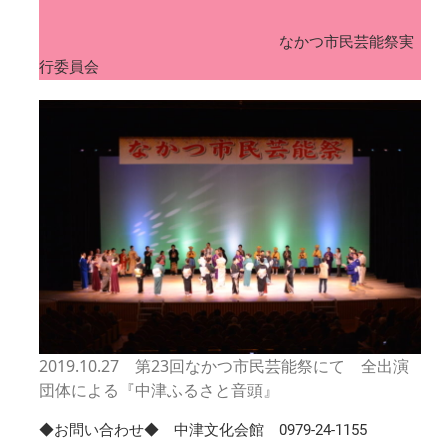
民
芸
なかつ市民芸能祭実
能
行委員会
祭
2020
年
10
月
25
日
（日）
は
2019.10.27 第23回なかつ市民芸能祭にて 全出演
団体による『中津ふるさと音頭』
◆お問い合わせ◆ 中津文化会館 0979-24-1155