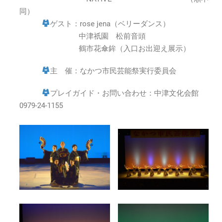
同）
ゲスト：rose jena（ベリーダンス）
中津祇園 松前音頭
鶴市花傘鉾（入口お出迎え展示）
主 催：なかつ市民芸能祭実行委員会
プレイガイド・お問い合わせ：中津文化会館
0979-24-1155