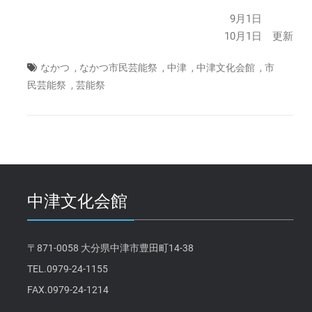
9月1日
10月1日 更新
,
,
,
,
なかつ
なかつ市民芸能祭
中津
中津文化会館
市
,
民芸能祭
芸能祭
中津文化会館
〒871-0058 大分県中津市豊田町14-38
TEL.0979-24-1155
FAX.0979-24-1214