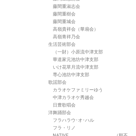
藤間重淑志会
藤間重樹会
藤間重城会
高嶺貴祥会（華扇会）
高嶺青祥乃会
生活芸術部会
（一財）小原流中津支部
華道家元池坊中津支部
いけ花草月流中津支部
専心池坊中津支部
歌謡部会
カラオケファミリーゆう
中津カラオケ秀越会
日豊歌唱会
洋舞踊部会
フラハラウ･オ･ハル
フラ・リノ
NATIVE （順不