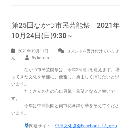
第25回なかつ市民芸能祭 2021年
10月24日(日)9:30～
2021年10月11日
コメントを受け付けていませ
第
25
ん
By kaikan
回
なかつ市民芸能祭は、今年25回目を迎えます。培
な
か
ってきた文化を華麗に、優雅に、勇ましく演じたいと思
つ
います。
市
たくさんの方の心に勇気・希望となると幸いで
民
す。
芸
今年は中津祇園と鶴市花傘鉾が華をそえてくださ
能
祭
います。
2021
年
関連サイト：
中津文化協会Facebook「なかつ