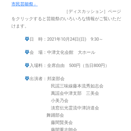
10
市民芸能祭」
月
［ディスカッション］ページ
24
をクリックすると芸能祭のいろいろな情報がご覧いただ
日
(日)9:30
けます。
～
は
日 時：2021年10月24日(日) 9:30～
会 場：中津文化会館 大ホール
入場料：全席自由 500円（当日800円）
出演者：邦楽部会
民謡三味線藤本流秀如志会
萬謡会中津支部 三美会
小美乃会
淡窓伝光霊流中津詩道会
舞踊部会
藤間賢美会
藤間重志朗会