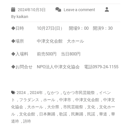
2024年10月3日
Leave a comment
By kaikan
◆日時 10月27日(日） 開場9：00 開演9：30
◆場所 中津文化会館 大ホール
◆入場料 前売500円 当日800円
◆お問合せ NPO法人中津文化協会 電話0979‐24‐1155
,
,
,
,
2024
2024年
なかつ
なかつ市民芸能祭
イベン
,
,
,
,
,
ト
フラダンス
ホール
中津市
中津文化会館
中津文
,
,
,
,
,
化協会
大ホール
大分県
市民芸能祭
文化
文化ホー
,
,
,
,
,
,
,
ル
文化会館
日本舞踊
歌謡
民舞踊
民謡
華道
華
,
道吟
詩吟