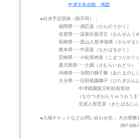
会
中津文化会館 地図
2020
年
●出演予定団体（順不同）：
11
福岡県･･･感応楽（かんのうがく）
月
佐賀県･･･温泉区面浮立（おんせんくめ
8
日
長崎県･･･皿山人形浄瑠璃（さらやまにん
(日)
熊本県･･･中原楽（なかばるがく）
※
宮崎県･･･小松里神楽（こまつりかぐ
問
鹿児島県･･･士踊（さむらいおどり）
合
沖縄県･･･当間の獅子舞（あたまのしし
せ:097-
大分県･･･日田祇園囃子（ひたぎおんば
506-
5498
中津祇園龍王町松前音頭
大
（なかつぎおんりゅうおうまちま
分
北原人形芝居（きたばるにんぎょ
県
教
●入場チケットなどお問い合わせ先： 大分県教
育
097-506-549
庁
文