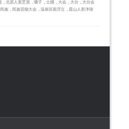
,
,
,
,
,
,
能
北原人形芝居
囃子
士踊
大会
大分
大分会
,
,
,
,
民族
民族芸能大会
温泉区面浮立
皿山人形浄瑠