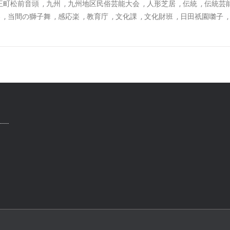
,
,
,
,
,
王町松前音頭
九州
九州地区民俗芸能大会
人形芝居
伝統
伝統芸
,
,
,
,
,
,
楽
当間の獅子舞
感応楽
教育庁
文化課
文化財班
日田祇園囃子