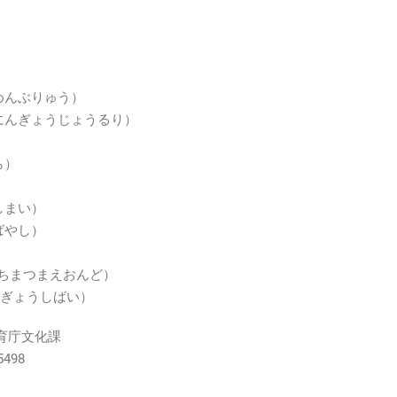
んぶりゅう）
ぎょうじょうるり）
ら）
まい）
やし）
つまえおんど）
うしばい）
育庁文化課
8