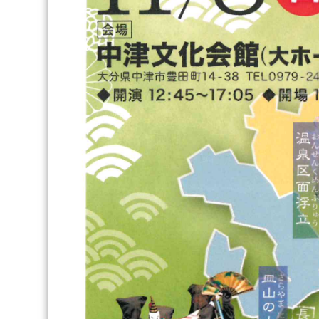
1
月
29
日
(土)
は