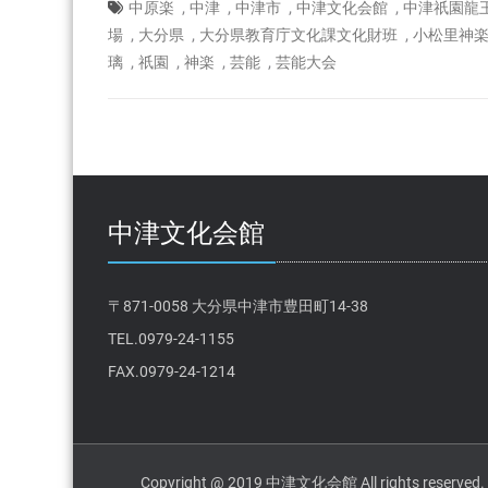
化
,
,
,
,
中原楽
中津
中津市
中津文化会館
中津祇園龍
課
,
,
,
場
大分県
大分県教育庁文化課文化財班
小松里神
は
,
,
,
,
璃
祇園
神楽
芸能
芸能大会
中津文化会館
〒871-0058 大分県中津市豊田町14-38
TEL.0979-24-1155
FAX.0979-24-1214
Copyright @ 2019 中津文化会館 All rights reserved.