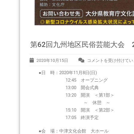
第62回九州地区民俗芸能大会 202
2020年10月15日
コメントを受け付けてい
第
62
●日 時：2020年11月8日(日)
回
九
12:45 オープニング
州
13:00 開会式典
地
13:20 開演 ＜第1部＞
区
～ 休憩 ～
民
15:10 開演 ＜第2部＞
俗
17:05 終演予定
芸
能
大
●会 場：中津文化会館 大ホール