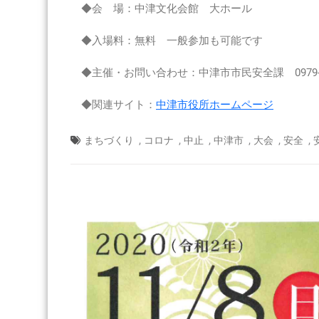
◆会 場：中津文化会館 大ホール
3
年
◆入場料：無料 一般参加も可能です
度
中
◆主催・お問い合わせ：中津市市民安全課 0979-62
津
市
安
◆関連サイト：
中津市役所ホームページ
全
安
,
,
,
,
,
,
まちづくり
コロナ
中止
中津市
大会
安全
心
ま
ち
づ
く
り
推
進
大
会
2022
年