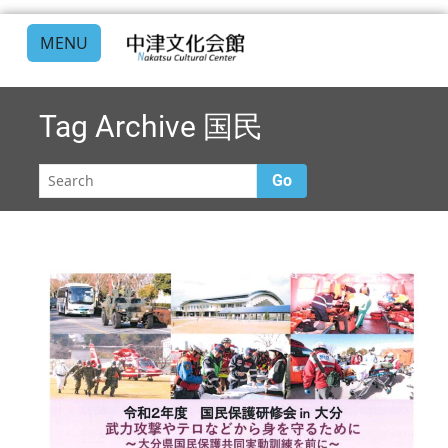
MENU
Tag Archive
国民
Go