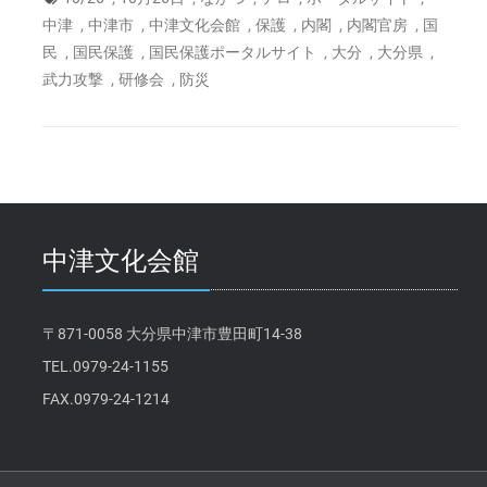
,
,
,
,
,
,
中津
中津市
中津文化会館
保護
内閣
内閣官房
国
,
,
,
,
,
民
国民保護
国民保護ポータルサイト
大分
大分県
,
,
武力攻撃
研修会
防災
中津文化会館
〒871-0058 大分県中津市豊田町14-38
TEL.0979-24-1155
FAX.0979-24-1214