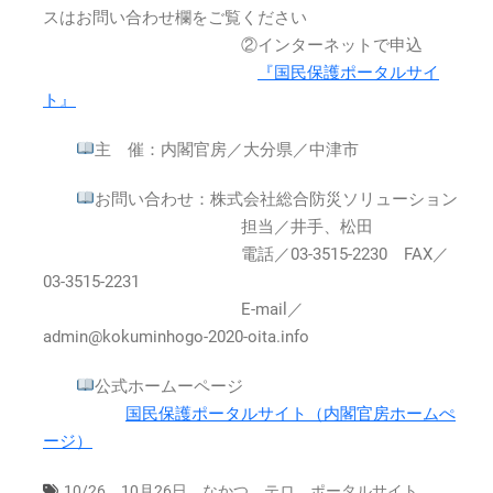
日
スはお問い合わせ欄をご覧ください
(月)14:00
②インターネットで申込
～
『国民保護ポータルサイ
は
ト』
主 催：内閣官房／大分県／中津市
お問い合わせ：株式会社総合防災ソリューション
担当／井手、松田
電話／03-3515-2230 FAX／
03-3515-2231
E-mail／
admin@kokuminhogo-2020-oita.info
公式ホームーページ
国民保護ポータルサイト（内閣官房ホームぺ
ージ）
,
,
,
,
,
10/26
10月26日
なかつ
テロ
ポータルサイト