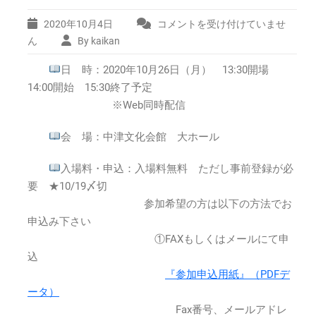
2020年10月4日
コメントを受け付けていませ
令
和
ん
By kaikan
2
日 時：2020年10月26日（月） 13:30開場
年
度
14:00開始 15:30終了予定
国
※Web同時配信
民
保
会 場：中津文化会館 大ホール
護
研
入場料・申込：入場料無料 ただし事前登録が必
修
要 ★10/19〆切
会
in
参加希望の方は以下の方法でお
大
申込み下さい
分
①FAXもしくはメールにて申
2020
込
年
『参加申込用紙』（PDFデ
10
ータ）
月
26
Fax番号、メールアドレ