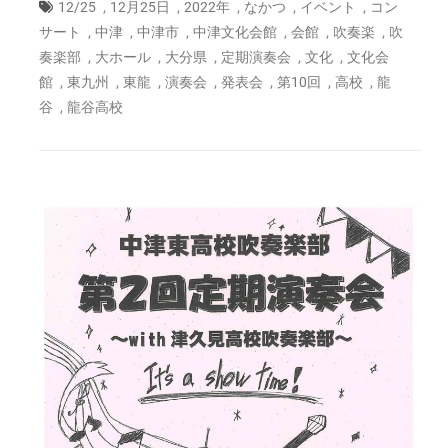
ト
,
,
,
,
,
12/25
12月25日
2022年
なかつ
イベント
コン
2022
,
,
,
,
,
,
サート
中津
中津市
中津文化会館
会館
吹奏楽
吹
年
,
,
,
,
,
奏楽部
大ホール
大分県
定期演奏会
文化
文化会
12
,
,
,
,
,
,
,
館
東九州
東龍
演奏会
発表会
第10回
高校
龍
月
,
25
谷
龍谷高校
日
(日)17:00
～
は