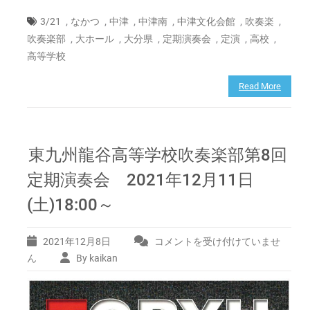
立
中
,
,
,
,
,
,
3/21
なかつ
中津
中津南
中津文化会館
吹奏楽
津
,
,
,
,
,
,
吹奏楽部
大ホール
大分県
定期演奏会
定演
高校
南
高等学校
高
等
Read More
学
校
吹
奏
楽
東九州龍谷高等学校吹奏楽部第8回
部
定期演奏会 2021年12月11日
第
2
(土)18:00～
回
定
期
2021年12月8日
コメントを受け付けていませ
東
演
九
ん
By kaikan
奏
州
会
龍
2022
谷
年