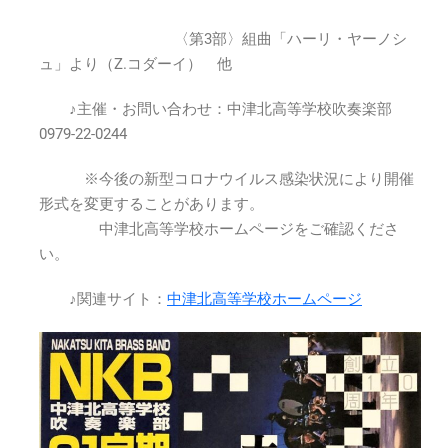
は
〈第3部〉組曲「ハーリ・ヤーノシ
ュ」より（Z.コダーイ） 他
♪主催・お問い合わせ：中津北高等学校吹奏楽部
0979-22-0244
※今後の新型コロナウイルス感染状況により開催
形式を変更することがあります。
中津北高等学校ホームページをご確認くださ
い。
♪関連サイト：
中津北高等学校ホームページ