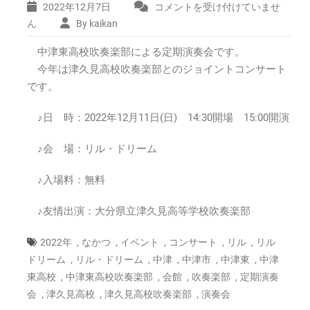
2022年12月7日
コメントを受け付けていませ
中
津
ん
By kaikan
東
中津東高校吹奏楽部による定期演奏会です。
高
校
今年は津久見高校吹奏楽部とのジョイントコンサート
吹
です。
奏
楽
♪日 時：2022年12月11日(日) 14:30開場 15:00開演
部
第
♪会 場：リル・ドリーム
2
回
♪入場料：無料
定
期
♪友情出演：大分県立津久見高等学校吹奏楽部
演
奏
会
,
,
,
,
,
2022年
なかつ
イベント
コンサート
リル
リル
※
,
,
,
,
,
ドリーム
リル・ドリーム
中津
中津市
中津東
中津
中
,
,
,
,
東高校
中津東高校吹奏楽部
会館
吹奏楽部
定期演奏
止
,
,
,
会
津久見高校
津久見高校吹奏楽部
演奏会
と