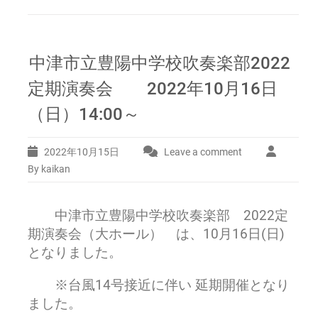
な
り
ま
し
中津市立豊陽中学校吹奏楽部2022
た
2022
定期演奏会 2022年10月16日
年
12
（日）14:00～
月
11
2022年10月15日
日
Leave a comment
(日)15:00
By kaikan
～
は
中津市立豊陽中学校吹奏楽部 2022定
期演奏会（大ホール） は、10月16日(日)
となりました。
※台風14号接近に伴い 延期開催となり
ました。