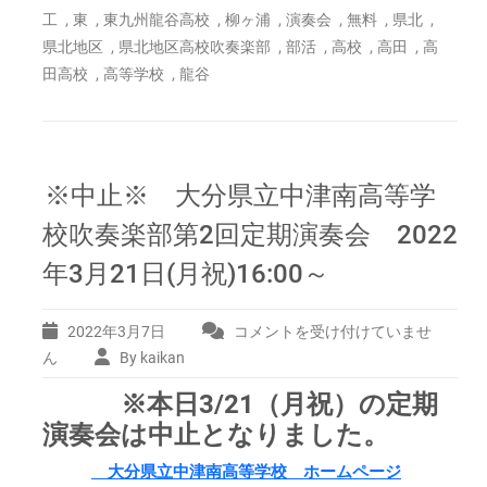
ー
,
,
,
,
,
,
,
工
東
東九州龍谷高校
柳ヶ浦
演奏会
無料
県北
ト
,
,
,
,
,
県北地区
県北地区高校吹奏楽部
部活
高校
高田
高
2022
,
,
田高校
高等学校
龍谷
年
5
月
1
日
※中止※ 大分県立中津南高等学
(日)
は
校吹奏楽部第2回定期演奏会 2022
年3月21日(月祝)16:00～
2022年3月7日
コメントを受け付けていませ
※
中
ん
By kaikan
止
※本日3/21（月祝）の定期
※
大
演奏会は中止となりました。
分
県
大分県立中津南高等学校 ホームページ