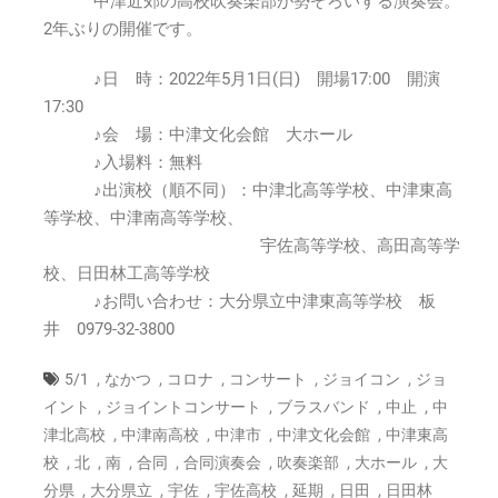
中津近郊の高校吹奏楽部が勢ぞろいする演奏会。
地
2年ぶりの開催です。
区
高
♪日 時：2022年5月1日(日) 開場17:00 開演
等
17:30
学
♪会 場：中津文化会館 大ホール
校
吹
♪入場料：無料
奏
♪出演校（順不同）：中津北高等学校、中津東高
楽
等学校、中津南高等学校、
部
宇佐高等学校、高田高等学
第
校、日田林工高等学校
12
回
♪お問い合わせ：大分県立中津東高等学校 板
ジ
井 0979-32-3800
ョ
イ
,
,
,
,
,
5/1
なかつ
コロナ
コンサート
ジョイコン
ジョ
ン
,
,
,
,
イント
ジョイントコンサート
ブラスバンド
中止
中
ト
,
,
,
,
津北高校
中津南高校
中津市
中津文化会館
中津東高
コ
,
,
,
,
,
,
,
校
北
南
合同
合同演奏会
ン
吹奏楽部
大ホール
大
サ
,
,
,
,
,
,
分県
大分県立
宇佐
宇佐高校
延期
日田
日田林