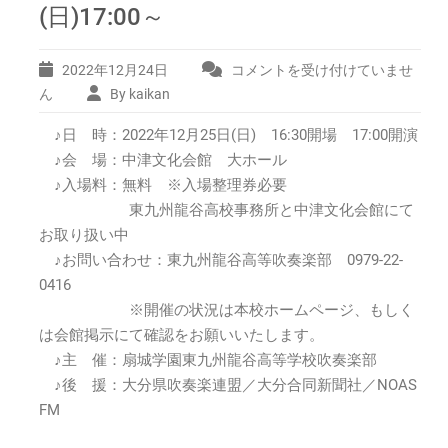
(日)17:00～
2022年12月24日
コメントを受け付けていませ
東
九
ん
By kaikan
州
♪日 時：2022年12月25日(日) 16:30開場 17:00開演
龍
谷
♪会 場：中津文化会館 大ホール
高
♪入場料：無料 ※入場整理券必要
校
東九州龍谷高校事務所と中津文化会館にて
吹
お取り扱い中
奏
♪お問い合わせ：東九州龍谷高等吹奏楽部 0979-22-
楽
部
0416
第
※開催の状況は本校ホームページ、もしく
10
は会館掲示にて確認をお願いいたします。
回
♪主 催：扇城学園東九州龍谷高等学校吹奏楽部
コ
♪後 援：大分県吹奏楽連盟／大分合同新聞社／NOAS
ン
サ
FM
ー