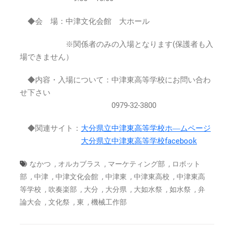
高
等
◆会 場：中津文化会館 大ホール
学
校
※関係者のみの入場となります(保護者も入
大
場できません）
如
水
◆内容・入場について：中津東高等学校にお問い合わ
祭
2020
せ下さい
年
0979-32-3800
11
月
◆関連サイト：
大分県立中津東高等学校ホ―ムページ
16.17.18
大分県立中津東高等学校facebook
日
は
,
,
,
なかつ
オルカブラス
マーケティング部
ロボット
,
,
,
,
,
部
中津
中津文化会館
中津東
中津東高校
中津東高
,
,
,
,
,
,
等学校
吹奏楽部
大分
大分県
大如水祭
如水祭
弁
,
,
,
論大会
文化祭
東
機械工作部