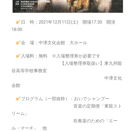
日
(土)18:00
～
は
日 時：2021年12月11日(土) 開場17:30 開演
18:00
会 場：中津文化会館 大ホール
入場料：無料 ※入場整理券が必要です
【入場整理券取扱い】東九州龍
谷高等学校事務室
中津文化
会館
プログラム（一部抜粋）：おいでシャンプー
音楽の定期便「東龍スト
リーム」
吹奏楽のための「エー
ル・マーチ」 他