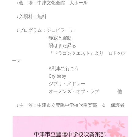
陽
♪会 場：中津文化会館 大ホール
中
学
♪入場料：無料
校
吹
♪プログラム：ジュビラーテ
奏
静寂と躍動
楽
陽はまた昇る
部
「ドラゴンクエスト」より ロトのテ
2021
定
ーマ
期
A列車で行こう
演
Cry baby
奏
ジブリ・メドレー
会
オーメンズ・オブ・ラブ 他
2021
年
10
♪主 催：中津市立豊陽中学校吹奏楽部 ＆ 保護者
月
2
日
(土)
は