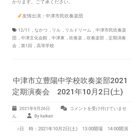
かります。ご了承ください。
友情出演：中津市民吹奏楽団
,
,
,
,
12/11
なかつ
リル
リルドリーム
中津市民吹奏楽
,
,
,
,
,
団
中津文化会館
中津東
吹奏楽
吹奏楽部
定期演奏
,
,
会
第1回
高等学校
中津市立豊陽中学校吹奏楽部2021
定期演奏会 2021年10月2日(土)
2021年9月26日
コメントを受け付けていませ
中
津
ん
By kaikan
市
♪日 時：2021年10月2日(土) 13:00開場 14:00開演
立
豊