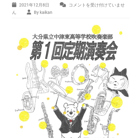
2021年12月8日
コメントを受け付けていませ
大
分
ん
By kaikan
県
立
中
津
東
高
等
学
校
吹
奏
楽
部
第
1
回
定
期
演