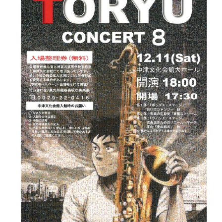
高
3
等
月
学
21
校
日
吹
(月
奏
祝)16:00
楽
～
部
は
第
8
回
定
期
演
奏
会
2021
年
12
月
11