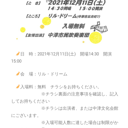
奏
会
2021
年
12
月
11
日
(土)15:00
日 時：2021年12月11日(土) 開場14:30 開演
～
15:00
は
会 場：リル・ドリーム
入場料：無料 チラシをお持ちください。
※チラシ裏面の注意事項を確認し、記入
してお持ちください
※チラシは出演者、または中津文化会館
にございます。
※入場可能人数に達した場合は制限がか