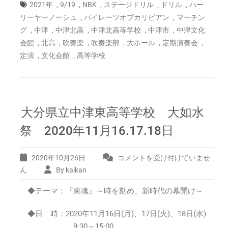
,
,
,
,
,
2021年
9/19
NBK
ステージドリル
ドリル
ハー
,
,
リーヤーノーシュ
パイレーツオブカリビアン
マーチン
,
,
,
,
,
グ
中津
中津北高
中津北高等学校
中津市
中津文化
,
,
,
,
,
,
会館
北高
吹奏楽
吹奏楽部
大ホール
定期演奏会
,
,
定演
文化会館
高等学校
大分県立中津東高等学校 大如水
祭 2020年11月16.17.18日
2020年10月26日
コメントを受け付けていませ
大
分
ん
By kaikan
県
◆テーマ：『東魂』～時を刻め、新時代の幕開け～
立
中
津
◆日 時：2020年11月16日(月)、17日(火)、18日(水)
東
9:30～15:00