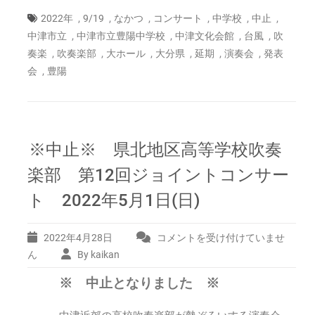
,
,
,
,
,
,
2022年
9/19
なかつ
コンサート
中学校
中止
,
,
,
,
中津市立
中津市立豊陽中学校
中津文化会館
台風
吹
,
,
,
,
,
,
奏楽
吹奏楽部
大ホール
大分県
延期
演奏会
発表
,
会
豊陽
※中止※ 県北地区高等学校吹奏
楽部 第12回ジョイントコンサー
ト 2022年5月1日(日)
2022年4月28日
コメントを受け付けていませ
※
中
ん
By kaikan
止
※ 中止となりました ※
※
県
北