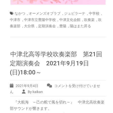
,
,
,
,
なかつ
オーメンズオブラブ
ジュビラーテ
中学校
,
,
,
,
中津市
中津市立豊陽中学校
中津文化会館
吹奏楽
吹
,
,
,
,
奏楽部
大分県
定期演奏会
豊陽
陽はまた昇る
中津北高等学校吹奏楽部 第21回
定期演奏会 2021年9月19日
(日)18:00～
2021年9月4日
コメントを受け付けていませ
中
津
ん
By kaikan
北
『大航海 ～己の舵で風を切れ～』 中津北高吹奏楽
高
等
部サウンドが響きます。
学