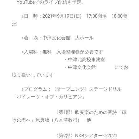
YouTubeでのライブ配信も予定。
校
吹
♪日 時：2021年9月19日(日) 17:30開場 18:00開
奏
演
楽
部
♪会 場：中津文化会館 大ホール
第
21
♪入場料：無料 入場整理券が必要です
回
定
・中津北高校事務室
期
・中津文化会館 にてお
演
取り扱いしています
奏
会
♪プログラム：〈オープニング〉ステージドリル
2021
「パイレーツ・オブ・カリビアン」
年
9
月
〈第1部〉吹奏楽のための音詩「輝
19
きの海へ」原典版（八木澤教司） 他
日
(日)18:00
〈第2部〉NKBシアター☆2021
～