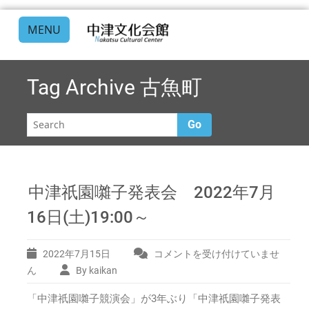
MENU
Tag Archive
古魚町
Go
中津祇園囃子発表会 2022年7月
16日(土)19:00～
2022年7月15日
コメントを受け付けていませ
中
津
ん
By kaikan
祇
「中津祇園囃子競演会」が3年ぶり「中津祇園囃子発表
園