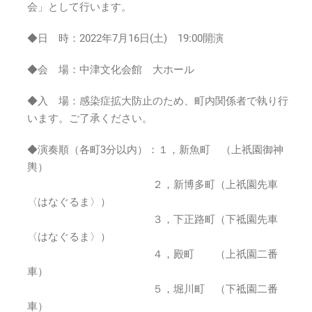
囃
会」として行います。
子
発
◆日 時：2022年7月16日(土) 19:00開演
表
会
◆会 場：中津文化会館 大ホール
2022
年
◆入 場：感染症拡大防止のため、町内関係者で執り行
7
います。ご了承ください。
月
16
◆演奏順（各町3分以内）：１，新魚町 （上祇園御神
日
(土)19:00
輿）
～
２，新博多町（上祇園先車
は
〈はなぐるま〉）
３，下正路町（下祗園先車
〈はなぐるま〉）
４，殿町 （上祇園二番
車）
５，堀川町 （下祗園二番
車）