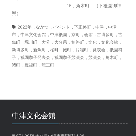
15，角木町 （下祗園御神
輿）
,
,
,
,
,
2022年
なかつ
イベント
下正路町
中津
中津
,
,
,
,
,
,
市
中津文化会館
中津祇園
京町
会館
古博多町
古
,
,
,
,
,
,
,
魚町
堀川町
大分
大分県
姫路町
文化
文化会館
,
,
,
,
,
,
新博多町
新魚町
桜町
殿町
片端町
発表会
祇園囃
,
,
,
,
,
子
祇園囃子発表会
祇園囃子競演会
競演会
角木町
,
,
諸町
豊後町
龍王町
中津文化会館
〒871-0058 大分県中津市豊田町14-38