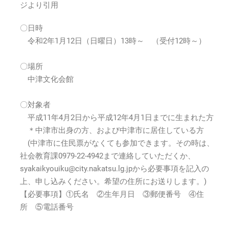
ジより引用
〇日時
令和2年1月12日（日曜日）13時～ （受付12時～）
〇場所
中津文化会館
〇対象者
平成11年4月2日から平成12年4月1日までに生まれた方
＊中津市出身の方、および中津市に居住している方
(中津市に住民票がなくても参加できます。その時は、
社会教育課0979-22-4942まで連絡していただくか、
syakaikyouiku@city.nakatsu.lg.jpから必要事項を記入の
上、申し込みください。希望の住所にお送りします。)
【必要事項】①氏名 ②生年月日 ③郵便番号 ④住
所 ⑤電話番号