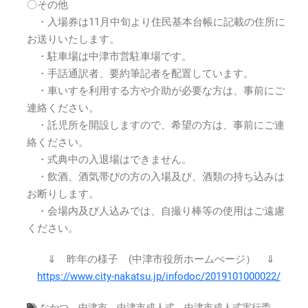
〇その他
・入場券は11月中旬より住民基本台帳に記載の住所に
お送りいたします。
・駐車場は中津市営駐車場です。
・手話通訳者、要約筆記者を配置しています。
・車いすを利用する方や介助が必要な方は、事前にご
連絡ください。
・託児所を開設しますので、希望の方は、事前にご連
絡ください。
・式典中の入退場はできません。
・飲酒、酒気帯びの方の入場及び、酒類の持ち込みは
お断りします。
・会場内及び人込みでは、自撮り棒等の使用はご遠慮
ください。
⇓ 昨年の様子 (中津市役所ホームぺージ） ⇓
https://www.city-nakatsu.jp/infodoc/2019101000022/
,
,
,
なかつ
中津市
中津市成人式
中津市成人式実行委