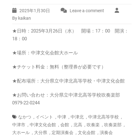
2025年1月30日
Leave a comment
By kaikan
★日時：2025年3月26日（水） 開場：17：00 開演：
18：00
★場所：中津文化会館大ホール
★チケット料金：無料（整理券が必要です）
★配布場所：大分県立中津北高等学校・中津文化会館
★お問い合わせ：大分県立中津北高等学校吹奏楽部
0979-22-0244
,
,
,
,
,
なかつ
イベント
中津
中津北
中津北高等学校
,
,
,
,
,
,
中津市
中津文化会館
会館
北高
吹奏楽
吹奏楽部
,
,
,
,
大ホール
大分県
定期演奏会
文化会館
演奏会