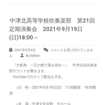
中津北高等学校吹奏楽部 第21回
定期演奏会 2021年9月19日
(日)18:00～
2021年9月4日
コメントを受け付けていませ
中
津
ん
By kaikan
北
『大航海 ～己の舵で風を切れ～』 中津北高吹奏楽
高
等
部サウンドが響きます。
学
YouTubeでのライブ配信も予定。
校
吹
♪日 時：2021年9月19日(日) 17:30開場 18:00開
奏
演
楽
部
♪会 場：中津文化会館 大ホール
第