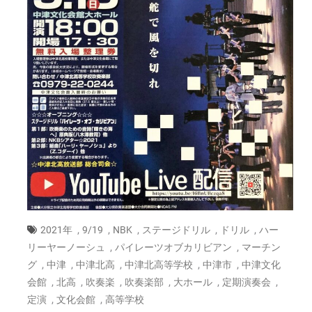
,
,
,
,
,
2021年
9/19
NBK
ステージドリル
ドリル
ハー
,
,
リーヤーノーシュ
パイレーツオブカリビアン
マーチン
,
,
,
,
,
グ
中津
中津北高
中津北高等学校
中津市
中津文化
,
,
,
,
,
,
会館
北高
吹奏楽
吹奏楽部
大ホール
定期演奏会
,
,
定演
文化会館
高等学校