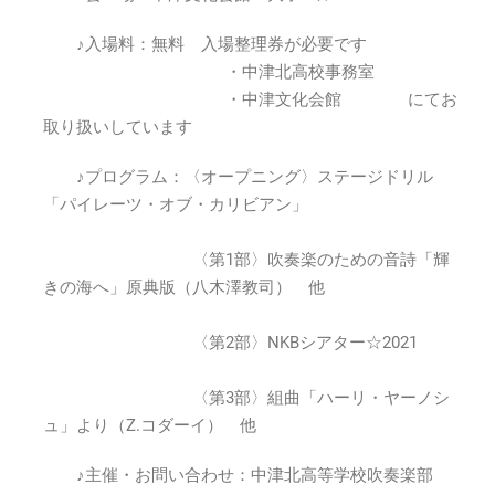
21
♪入場料：無料 入場整理券が必要です
回
定
・中津北高校事務室
期
・中津文化会館 にてお
演
取り扱いしています
奏
会
♪プログラム：〈オープニング〉ステージドリル
2021
「パイレーツ・オブ・カリビアン」
年
9
月
〈第1部〉吹奏楽のための音詩「輝
19
きの海へ」原典版（八木澤教司） 他
日
(日)18:00
〈第2部〉NKBシアター☆2021
～
は
〈第3部〉組曲「ハーリ・ヤーノシ
ュ」より（Z.コダーイ） 他
♪主催・お問い合わせ：中津北高等学校吹奏楽部