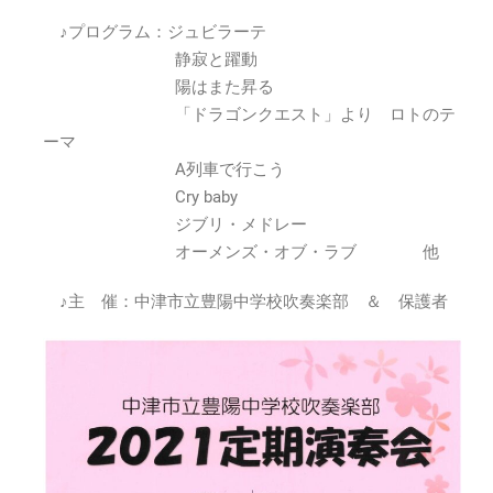
吹
♪プログラム：ジュビラーテ
奏
静寂と躍動
楽
陽はまた昇る
部
「ドラゴンクエスト」より ロトのテ
2021
定
ーマ
期
A列車で行こう
演
Cry baby
奏
ジブリ・メドレー
会
オーメンズ・オブ・ラブ 他
2021
年
10
♪主 催：中津市立豊陽中学校吹奏楽部 ＆ 保護者
月
2
日
(土)
は