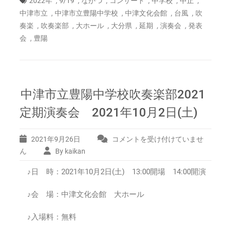
,
,
,
,
,
,
2022年
9/19
なかつ
コンサート
中学校
中止
,
,
,
,
中津市立
中津市立豊陽中学校
中津文化会館
台風
吹
,
,
,
,
,
,
奏楽
吹奏楽部
大ホール
大分県
延期
演奏会
発表
,
会
豊陽
中津市立豊陽中学校吹奏楽部2021
定期演奏会 2021年10月2日(土)
2021年9月26日
コメントを受け付けていませ
中
津
ん
By kaikan
市
♪日 時：2021年10月2日(土) 13:00開場 14:00開演
立
豊
陽
♪会 場：中津文化会館 大ホール
中
学
♪入場料：無料
校