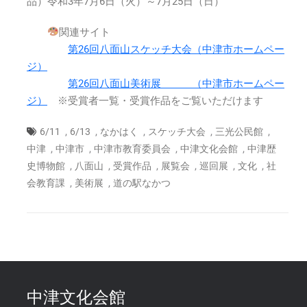
品）令和3年7月6日（火）～7月25日（日）
関連サイト
第26回八面山スケッチ大会（中津市ホームペー
ジ）
第26回八面山美術展 （中津市ホームペー
ジ）
※受賞者一覧・受賞作品をご覧いただけます
,
,
,
,
,
6/11
6/13
なかはく
スケッチ大会
三光公民館
,
,
,
,
中津
中津市
中津市教育委員会
中津文化会館
中津歴
,
,
,
,
,
,
史博物館
八面山
受賞作品
展覧会
巡回展
文化
社
,
,
会教育課
美術展
道の駅なかつ
中津文化会館