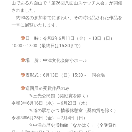
面
山である八面山で「第26回八面山スケッチ大会」が開催
山
されました。
美
約90名の参加者でにぎわい、その時出品された作品を
術
一堂に展覧いたします。
展
2021
日 時：令和3年6月11日（金）～13日（日）
年
6
10:00～17:00（最終日は15:30まで）
月
11
場 所：中津文化会館小ホール
日
(金)
表彰式：6月13日（日）15:30～ 同会場
～
13
巡回展※受賞作品のみ
日
(日)
✎三光公民館（奨励賞を除く）
は
令和3年6月16日（水）～6月23日（水）
✎道の駅なかつ 情報休憩室（奨励賞を除く）
令和3年6月25日（金）～7月4日（日）
✎中津市歴史博物館「なかはく」（全受賞作