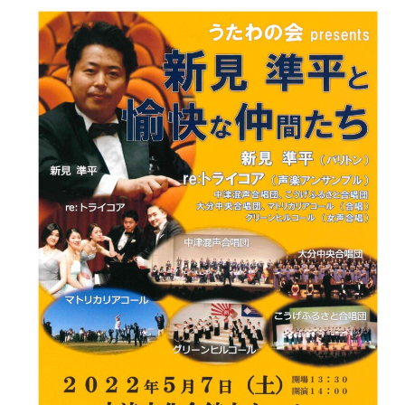
の
会
presents
新
見
準
平
と
愉
快
な
仲
間
た
ち
2022
年
5
月
7
日