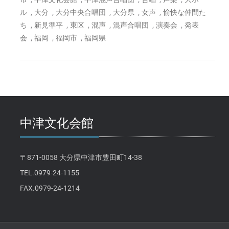
,
,
,
,
,
ル
大分
大分中央合唱団
大分県
女声
愉快な仲間た
,
,
,
,
,
,
ち
新見準平
東区
混声
混声合唱団
演奏会
発表
,
,
,
会
福岡
福岡市
福岡県
中津文化会館
〒871-0058 大分県中津市豊田町14-38
TEL.0979-24-1155
FAX.0979-24-1214