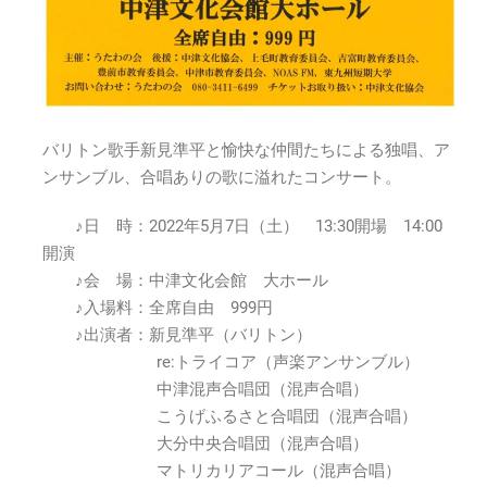
(土)14:00
～
は
バリトン歌手新見準平と愉快な仲間たちによる独唱、ア
ンサンブル、合唱ありの歌に溢れたコンサート。
♪日 時：2022年5月7日（土） 13:30開場 14:00
開演
♪会 場：中津文化会館 大ホール
♪入場料：全席自由 999円
♪出演者：新見準平（バリトン）
re:トライコア（声楽アンサンブル）
中津混声合唱団（混声合唱）
こうげふるさと合唱団（混声合唱）
大分中央合唱団（混声合唱）
マトリカリアコール（混声合唱）