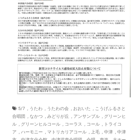
,
,
,
,
5/7
うたわ
うたわの会
おおいた
こうげふるさと
,
,
,
,
合唱団
なかつ
みどりが丘
アンサンブル
グリーンヒ
,
,
,
,
ル
グリーンヒルコール
コーラス
コール
トライコ
,
,
,
,
,
ア
ハーモニー
マトリカリアコール
上毛
中津
中津
,
,
,
,
,
市
中津文化会館
中津混声合唱団
合唱
声楽
大ホー