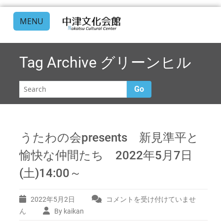
MENU
Tag Archive
グリーンヒル
Go
うたわの会presents 新見準平と
愉快な仲間たち 2022年5月7日
(土)14:00～
2022年5月2日
コメントを受け付けていませ
う
た
ん
By kaikan
わ