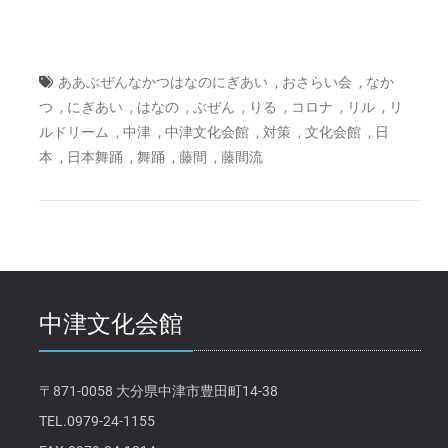
,
,
ああぶぜんなかつはなのにぎあい
おさらい会
なか
,
,
,
,
,
,
,
つ
にぎあい
はなの
ぶぜん
りる
コロナ
リル
リ
,
,
,
,
,
ルドリーム
中津
中津文化会館
対策
文化会館
日
,
,
,
,
本
日本舞踊
舞踊
藤間
藤間流
中津文化会館
〒871-0058 大分県中津市豊田町14-38
TEL.0979-24-1155