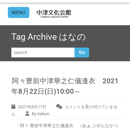
MENU
Tag Archive
はなの
Go
阿々豊前中津華之仁儀逢衣 2021
年8月22日(日)10:00～
2021年8月17日
コメントを受け付けていませ
阿々
豊
ん
By kaikan
前
「阿々 豊前中津華之仁儀逢衣 （あぁ ぶぜんなかつ
中