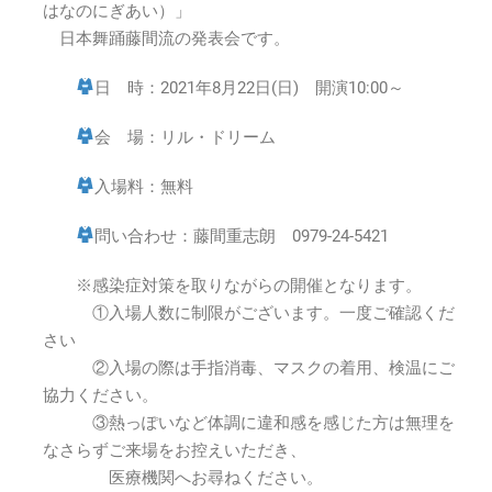
津
はなのにぎあい）」
華
日本舞踊藤間流の発表会です。
之
仁
日 時：2021年8月22日(日) 開演10:00～
儀
逢
会 場：リル・ドリーム
衣
2021
入場料：無料
年
8
問い合わせ：藤間重志朗 0979-24-5421
月
22
日
※感染症対策を取りながらの開催となります。
(日)10:00
①入場人数に制限がございます。一度ご確認くだ
～
さい
は
②入場の際は手指消毒、マスクの着用、検温にご
協力ください。
③熱っぽいなど体調に違和感を感じた方は無理を
なさらずご来場をお控えいただき、
医療機関へお尋ねください。