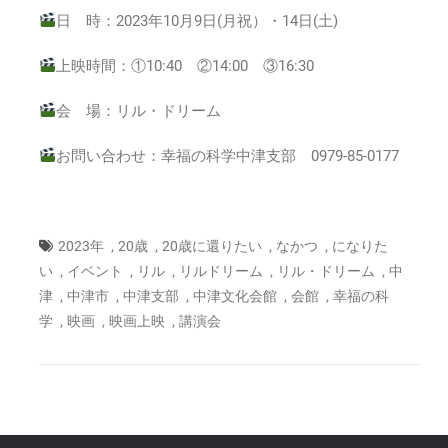
日 時：2023年10月9日(月祝）・14日(土)
上映時間：①10:40 ②14:00 ③16:30
会 場：リル・ドリーム
お問い合わせ：幸福の科学中津支部 0979-85-0177
,
,
,
,
2023年
20歳
20歳に還りたい
なかつ
になりた
,
,
,
,
,
い
イベント
リル
リルドリーム
リル・ドリーム
中
,
,
,
,
,
津
中津市
中津支部
中津文化会館
会館
幸福の科
,
,
,
学
映画
映画上映
講演会