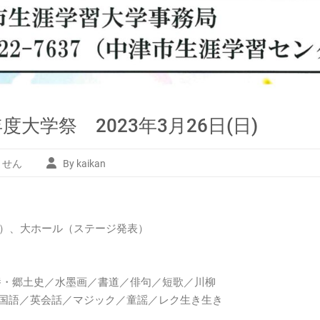
大学祭 2023年3月26日(日)
ません
By kaikan
。
）、大ホール（ステージ発表）
教養・郷土史／水墨画／書道／俳句／短歌／川柳
･中国語／英会話／マジック／童謡／レク生き生き