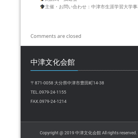
4
主催・お問い合わせ：中津市生涯学習大学事務局 0
年
度
大
学
Comments are closed
祭
2023
年
3
中津文化会館
月
26
日
(日)
〒871-0058 大分県中津市豊田町14-38
は
TEL.0979-24-1155
FAX.0979-24-1214
Copyright @ 2019 中津文化会館 All rights reserved.