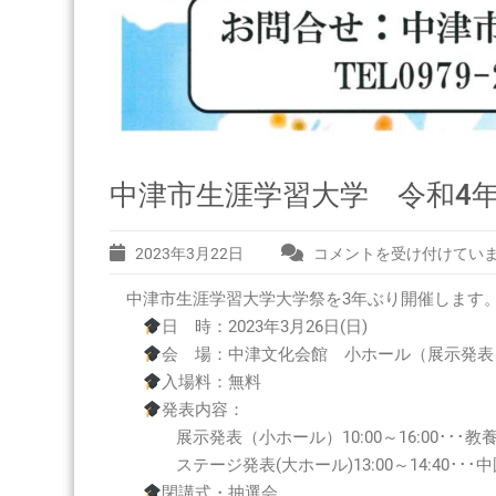
中津市生涯学習大学 令和4年度
2023年3月22日
コメントを受け付けてい
中
津
中津市生涯学習大学大学祭を3年ぶり開催します
市
生
日 時：2023年3月26日(日)
涯
会 場：中津文化会館 小ホール（展示発表
学
入場料：無料
習
発表内容：
大
展示発表（小ホール）10:00～16:00･･･
学
ステージ発表(大ホール)13:00～14:40･･
令
和
閉講式・抽選会