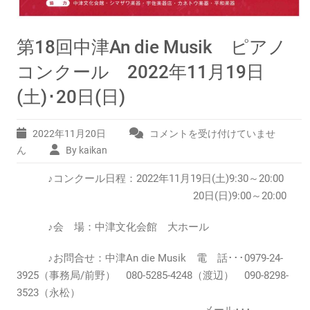
第18回中津An die Musik ピアノ
コンクール 2022年11月19日
(土)･20日(日)
2022年11月20日
コメントを受け付けていませ
第
18
ん
By kaikan
回
♪コンクール日程：2022年11月19日(土)9:30～20:00
中
津
20日(日)9:00～20:00
An
die
♪会 場：中津文化会館 大ホール
Musik
ピ
♪お問合せ：中津An die Musik 電 話･･･0979-24-
ア
3925（事務局/前野） 080-5285-4248（渡辺） 090-8298-
ノ
3523（永松）
コ
ン