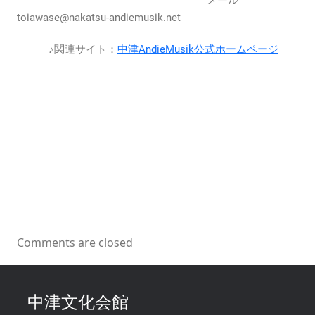
メール･･･
ク
toiawase@nakatsu-andiemusik.net
ー
ル
♪関連サイト：
中津AndieMusik公式ホームページ
2022
年
11
月
19
日
(土)･
20
日
(日)
は
Comments are closed
中津文化会館