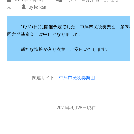
※
イ
ん
By kaikan
ベ
ン
ト
10/31(日)に開催予定でした「中津市民吹奏楽団 第38
中
回定期演奏会」は中止となりました。
止
※
新たな情報が入り次第、ご案内いたします。
中
津
市
民
吹
♪関連サイト
中津市民吹奏楽団
奏
楽
団
第
38
2021年9月28日現在
回
定
期
演