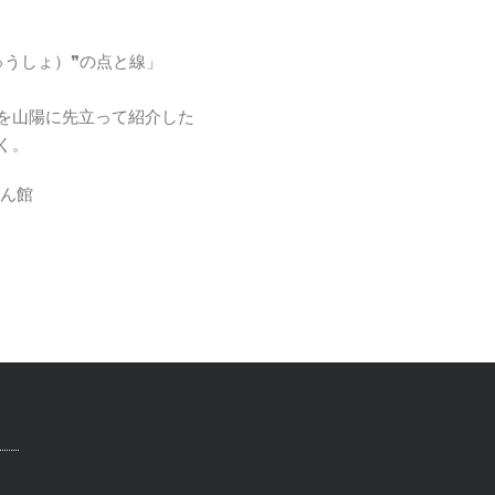
ゅうしょ）❞の点と線」
陽に先立って紹介した
く。
びん館