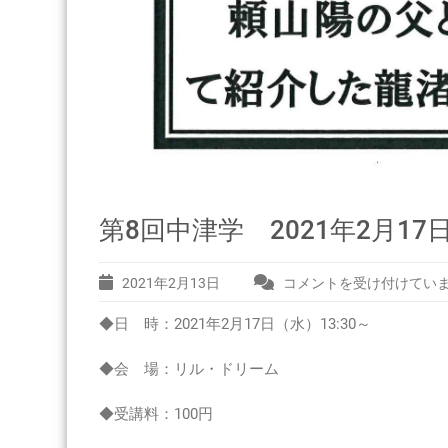
第8回中津学 2021年2月17日
2021年2月13日
コメントを受け付けてい
第
8
◆日 時：2021年2月17日（水）13:30～
回
中
◆会 場：リル・ドリーム
津
学
2021
◆受講料：100円
年