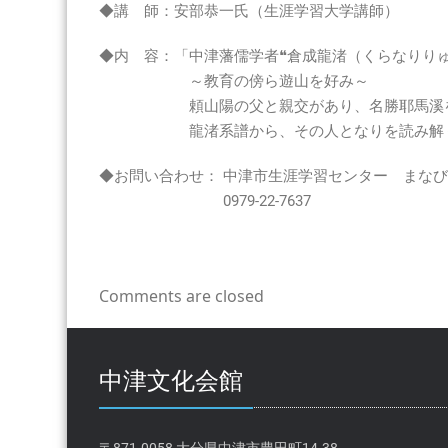
2
◆講 師：安部恭一氏（生涯学習大学講師）
月
17
◆内 容：「中津藩儒学者❝倉成龍渚（くらなりり
日
～教育の傍ら遊山を好み～
(水）
頼山陽の父と親交があり、名勝耶馬溪を山
13:30
龍渚系譜から、その人となりを読み解
～
は
◆お問い合わせ： 中津市生涯学習センター まな
0979-22-7637
Comments are closed
中津文化会館