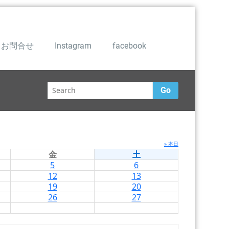
お問合せ
Instagram
facebook
Go
» 本日
金
土
5
6
12
13
19
20
26
27